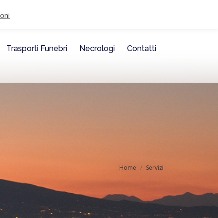
iesta. Da quattro generazioni, con professionalità e umanità.
oni
Trasporti Funebri
Necrologi
Contatti
Home
Servizi