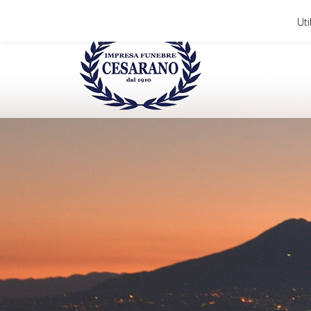
80053 Castellammare di Stabia (NA) - Via Napoli, 85
Uti
You are here: